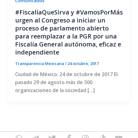
Comunicados
#FiscalíaQueSirva y #VamosPorMás
urgen al Congreso a iniciar un
proceso de parlamento abierto
para reemplazar a la PGR por una
Fiscalía General autónoma, eficaz e
independiente
Transparencia Mexicana
/
24 octubre, 2017
Ciudad de México; 24 de octubre de 2017 El
pasado 29 de agosto más de 300
organizaciones de la sociedad […]
W
T
T
F
I
T
Y