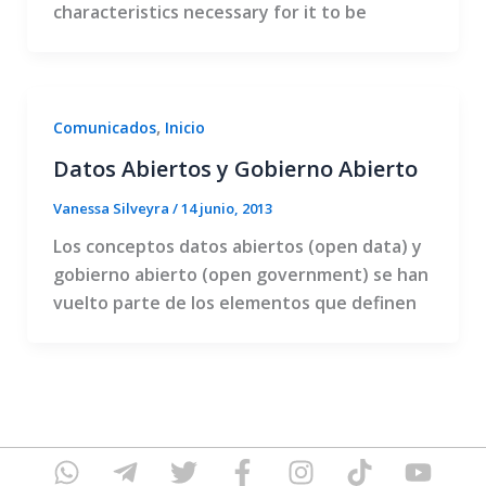
characteristics necessary for it to be
,
Comunicados
Inicio
Datos Abiertos y Gobierno Abierto
Vanessa Silveyra
/
14 junio, 2013
Los conceptos datos abiertos (open data) y
gobierno abierto (open government) se han
vuelto parte de los elementos que definen
W
T
T
F
I
T
Y