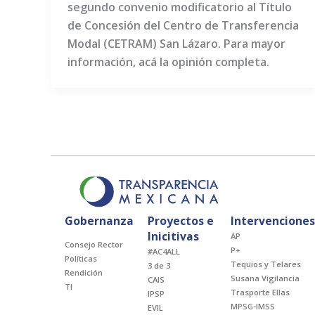
segundo convenio modificatorio al Título
de Concesión del Centro de Transferencia
Modal (CETRAM) San Lázaro. Para mayor
información, acá la opinión completa.
Gobernanza
Proyectos e
Intervencione
Inicitivas
AP
Consejo Rector
P+
#AC4ALL
Políticas
Tequios y Telares
3 de 3
Rendición
Susana Vigilancia
CAIS
TI
Trasporte Ellas
IPSP
MPSG-IMSS
EVIL