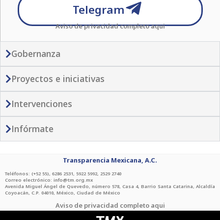
a
r
e
o
g
k
b
Telegram
p
a
r
o
r
e
Aviso de privacidad completo
aqui
p
m
k
a
-
-
m
p
f
Gobernanza
l
a
Proyectos e iniciativas
n
e
Intervenciones
Infórmate
Transparencia Mexicana, A.C.
Teléfonos: (+52 55), 6286 2531, 5922 5992, 2529 2740
Correo electrónico: info@tm.org.mx
Avenida Miguel Ángel de Quevedo, número 578, Casa 4, Barrio Santa Catarina, Alcaldía
Coyoacán, C.P. 04010, México, Ciudad de México
Aviso de privacidad completo
aqui