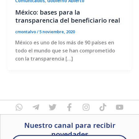
,
Comunicados
Gobierno Abierto
México: bases para la
transparencia del beneficiario real
cmontalvo
/
5 noviembre, 2020
México es uno de los más de 90 países en
todo el mundo que se han comprometido
con la transparencia […]
W
T
T
F
I
T
Y
h
e
w
a
n
i
o
a
l
i
c
s
k
u
Nuestro canal para recibir
t
e
t
e
t
t
t
s
g
novedades
t
b
a
o
u