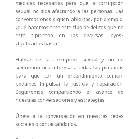
medidas necesarias para que la corrupción
sexual no siga afectando a las personas. Las
conversaciones siguen abiertas, por ejemplo:
¿qué hacemos ante este tipo de delitos que no
está tipificado en las diversas leyes?
¿tipificarlos basta?
Hablar de la corrupción sexual y no de
sextorsión nos interesa a todas las personas
para que con un entendimiento común,
podamos impulsar la justicia y reparación.
Seguiremos compartiendo el avance de
nuestras conversaciones y estrategias.
Únete a la conversación en nuestras redes
sociales o contactándonos.