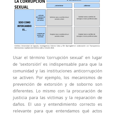
Usar el término ‘corrupción sexual’ en lugar
de ‘sextorsión’ es indispensable para que la
comunidad y las instituciones anticorrupción
se activen. Por ejemplo, los mecanismos de
prevención de extorsión y de soborno son
diferentes. Lo mismo con la procuración de
justicia para las víctimas y la reparación de
daños. El uso y entendimiento correcto es
relevante para que entendamos qué actos