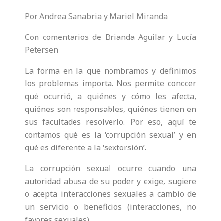
Por Andrea Sanabria y Mariel Miranda
Con comentarios de Brianda Aguilar y Lucía
Petersen
La forma en la que nombramos y definimos
los problemas importa. Nos permite conocer
qué ocurrió, a quiénes y cómo les afecta,
quiénes son responsables, quiénes tienen en
sus facultades resolverlo. Por eso, aquí te
contamos qué es la ‘corrupción sexual’ y en
qué es diferente a la ‘sextorsión’.
La corrupción sexual ocurre cuando una
autoridad abusa de su poder y exige, sugiere
o acepta interacciones sexuales a cambio de
un servicio o beneficios (interacciones, no
favores sexuales).