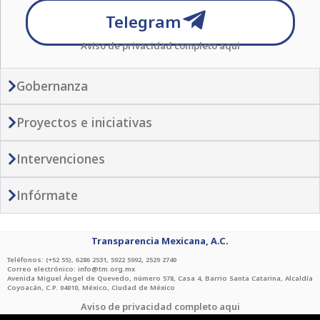
a
r
e
o
g
k
b
Telegram
p
a
r
o
r
e
Aviso de privacidad completo
aqui
p
m
k
a
-
-
m
p
f
Gobernanza
l
a
Proyectos e iniciativas
n
e
Intervenciones
Infórmate
Transparencia Mexicana, A.C.
Teléfonos: (+52 55), 6286 2531, 5922 5992, 2529 2740
Correo electrónico: info@tm.org.mx
Avenida Miguel Ángel de Quevedo, número 578, Casa 4, Barrio Santa Catarina, Alcaldía
Coyoacán, C.P. 04010, México, Ciudad de México
Aviso de privacidad completo
aqui