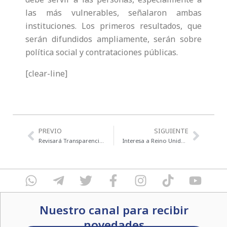
las más vulnerables, señalaron ambas
instituciones. Los primeros resultados, que
serán difundidos ampliamente, serán sobre
política social y contrataciones públicas.
[clear-line]
Previo
Next
PREVIO
SIGUIENTE
Revisará Transparencia Mexicana cumplimiento de medidas para prevenir y evitar conflictos de intereses en Congresos
Interesa a Reino Unido Algoritmo Anticorrupción de SESNA y TMX
W
T
T
F
I
T
Y
h
e
w
a
n
i
o
a
l
i
c
s
k
u
Nuestro canal para recibir
t
e
t
e
t
t
t
s
g
novedades
t
b
a
o
u