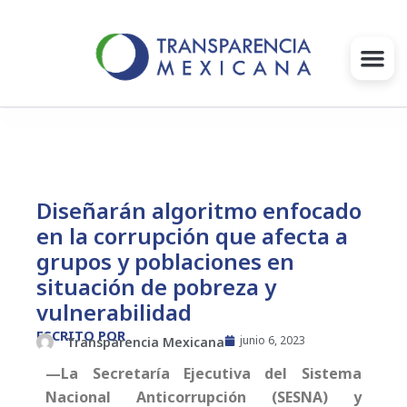
Ir
al
contenido
Gobernanza
Proyectos e Iniciativas
Diseñarán algoritmo enfocado
en la corrupción que afecta a
Intervenciones
grupos y poblaciones en
Súmate
situación de pobreza y
vulnerabilidad
Blog
ESCRITO POR
junio 6, 2023
Transparencia Mexicana
—La Secretaría Ejecutiva del Sistema
Infórmate
Nacional Anticorrupción (SESNA) y