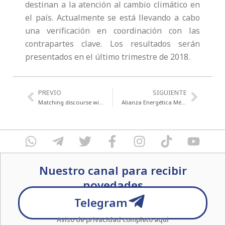
destinan a la atención al cambio climático en
el país. Actualmente se está llevando a cabo
una verificación en coordinación con las
contrapartes clave. Los resultados serán
presentados en el último trimestre de 2018.
Previo
Next
PREVIO
SIGUIENTE
Matching discourse with proposals
Alianza Energética México-Alemania
W
T
T
F
I
T
Y
h
e
w
a
n
i
o
a
l
i
c
s
k
u
Nuestro canal para recibir
t
e
t
e
t
t
t
s
g
novedades
t
b
a
o
u
a
r
e
o
g
k
b
Telegram
p
a
r
o
r
e
Aviso de privacidad completo
aqui
p
m
k
a