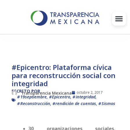
Ir
al
contenido
Gobernanza
Proyectos e Iniciativas
#Epicentro: Plataforma cívica
para reconstrucción social con
Intervenciones
integridad
Súmate
ESCRITO POR
octubre 2, 2017
Transparencia Mexicana
19septiembre
,
Epicentro
,
integridad
,
Reconstrucción
,
rendición de cuentas
,
Sismos
Blog
Infórmate
30 organizaciones sociales,