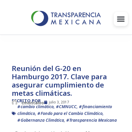
Ir
al
contenido
Gobernanza
Proyectos e Iniciativas
Reunión del G-20 en
Hamburgo 2017. Clave para
Intervenciones
asegurar cumplimiento de
Súmate
metas climáticas.
ESCRITO POR
julio 3, 2017
cmontalvo
Blog
cambio climático
,
CMNUCC
,
financiamiento
climático
,
Fondo para el Cambio Climático
,
Gobernanza Climática
,
Transparencia Mexicana
Infórmate