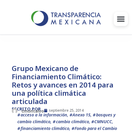
Ir
al
contenido
Gobernanza
Proyectos e Iniciativas
Grupo Mexicano de
Financiamiento Climático:
Intervenciones
Retos y avances en 2014 para
Súmate
una política climática
articulada
Blog
ESCRITO POR
septiembre 25, 2014
cmontalvo
acceso a la información
,
Anexo 15
,
bosques y
Infórmate
cambio climático
,
cambio climático
,
CMNUCC
,
financiamiento climático
,
Fondo para el Cambio