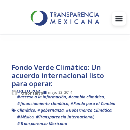
Ir
al
contenido
Gobernanza
Proyectos e Iniciativas
Fondo Verde Climático: Un
acuerdo internacional listo
Intervenciones
para operar.
Súmate
ESCRITO POR
mayo 23, 2014
cmontalvo
acceso a la información
,
cambio climático
,
financiamiento climático
,
Fondo para el Cambio
Blog
Climático
,
gobernanza
,
Gobernanza Climática
,
México
,
Transparencia Internacional
,
Infórmate
Transparencia Mexicana