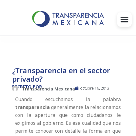
Ir
al
contenido
Gobernanza
Proyectos e Iniciativas
¿Transparencia en el sector
privado?
Intervenciones
ESCRITO POR
octubre 16, 2013
Transparencia Mexicana
Súmate
Cuando escuchamos la palabra
transparencia
generalmente la relacionamos
Blog
con la apertura que como ciudadanos le
exigimos al gobierno. Es esa cualidad que nos
Infórmate
permite conocer con detalle la forma en que