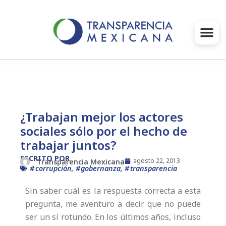
Ir
al
contenido
Gobernanza
Proyectos e Iniciativas
¿Trabajan mejor los actores
sociales sólo por el hecho de
Intervenciones
trabajar juntos?
Súmate
ESCRITO POR
agosto 22, 2013
Transparencia Mexicana
corrupción
,
gobernanza
,
transparencia
Blog
Sin saber cuál es la respuesta correcta a esta
pregunta, me aventuro a decir que no puede
Infórmate
ser un sí rotundo. En los últimos años, incluso