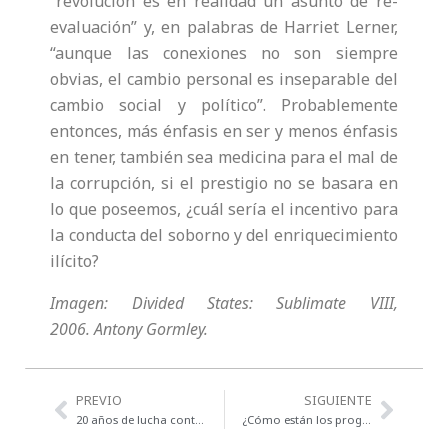
“revolución es en realidad un asunto de re-
evaluación” y, en palabras de Harriet Lerner,
“aunque las conexiones no son siempre
obvias, el cambio personal es inseparable del
cambio social y político”. Probablemente
entonces, más énfasis en ser y menos énfasis
en tener, también sea medicina para el mal de
la corrupción, si el prestigio no se basara en
lo que poseemos, ¿cuál sería el incentivo para
la conducta del soborno y del enriquecimiento
ilícito?
Imagen: Divided States: Sublimate VIII,
2006. Antony Gormley.
Previo
Next
PREVIO
SIGUIENTE
20 años de lucha contra la corrupción: los éxitos y retos. Informe anual de Transparencia Internacional.
¿Cómo están los programas sociales dirigidos a población indígena?