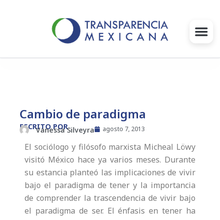
Ir
al
contenido
Gobernanza
Proyectos e Iniciativas
Cambio de paradigma
Intervenciones
ESCRITO POR
agosto 7, 2013
Vanessa Silveyra
El sociólogo y filósofo marxista Micheal Löwy
Súmate
visitó México hace ya varios meses. Durante
su estancia planteó las implicaciones de vivir
Blog
bajo el paradigma de tener y la importancia
de comprender la trascendencia de vivir bajo
Infórmate
el paradigma de ser. El énfasis en tener ha